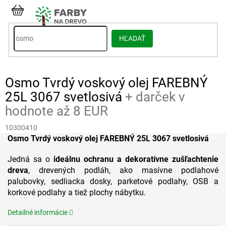
Prejsť
na
NÁKUPNÝ
obsah
KOŠÍK
HĽADAŤ
Osmo Tvrdý voskový olej FAREBNÝ
25L 3067 svetlosivá
+ darček v
hodnote až 8 EUR
10300410
Osmo Tvrdý voskový olej FAREBNÝ 25L 3067 svetlosivá
Jedná sa o
ideálnu ochranu a dekoratívne zušľachtenie
dreva
, drevených podláh, ako masívne podlahové
palubovky, sedliacka dosky, parketové podlahy, OSB a
korkové podlahy a tiež plochy nábytku.
Detailné informácie