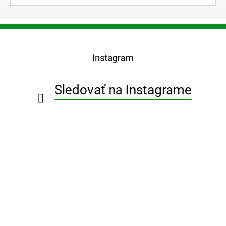
Z
á
p
Instagram
ä
t
i
Sledovať na Instagrame
e