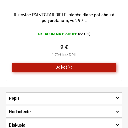
3 €
–33 %
Rukavice PAINTSTAR BIELE, plocha dlane potiahnutá
polyuretánom, veľ. 9 / L
SKLADOM NA E-SHOPE
(>20 ks)
2 €
1,70 € bez DPH
Popis
Hodnotenie
Diskusia