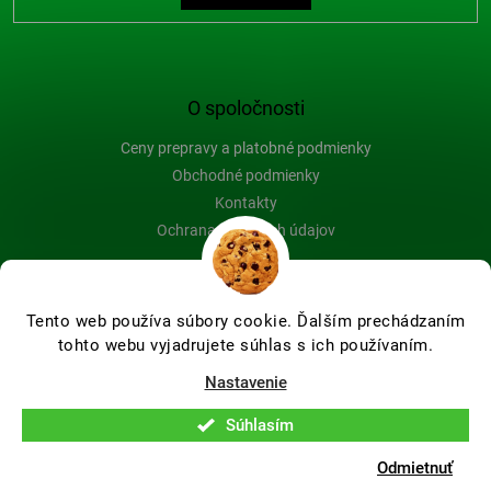
O spoločnosti
Ceny prepravy a platobné podmienky
Obchodné podmienky
Kontakty
Ochrana osobných údajov
Blog
Tento web používa súbory cookie. Ďalším prechádzaním
tohto webu vyjadrujete súhlas s ich používaním.
Vytvoril Shoptet Premium
Nastavenie
Súhlasím
Copyright 2026
Farby-na-drevo.sk
. Všetky práva vyhradené.
Upraviť nastavenie cookies
Odmietnuť