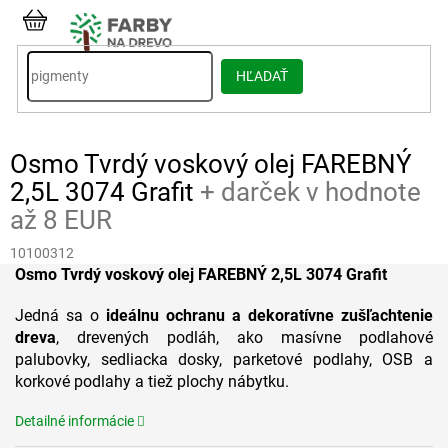
Prejsť
na
NÁKUPNÝ
obsah
KOŠÍK
HĽADAŤ
Osmo Tvrdý voskový olej FAREBNÝ
2,5L 3074 Grafit
+ darček v hodnote
až 8 EUR
10100312
Osmo Tvrdý voskový olej FAREBNÝ 2,5L 3074 Grafit
Jedná sa o
ideálnu ochranu a dekoratívne zušľachtenie
dreva
, drevených podláh, ako masívne podlahové
palubovky, sedliacka dosky, parketové podlahy, OSB a
korkové podlahy a tiež plochy nábytku.
Detailné informácie