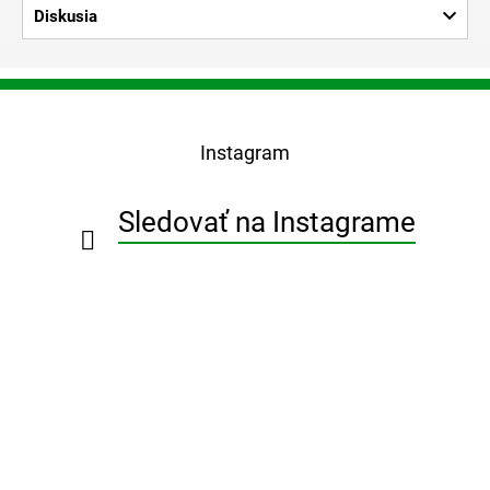
Diskusia
Z
á
p
Instagram
ä
t
i
Sledovať na Instagrame
e