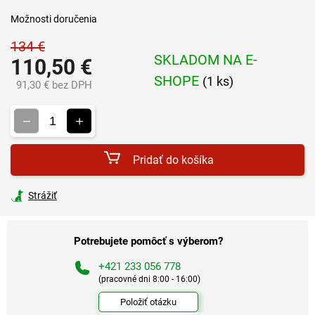
Možnosti doručenia
134 €
SKLADOM NA E-
110,50 €
SHOPE
(1 ks)
91,30 € bez DPH
Jednotková
cena:
Pridať do košíka
Strážiť
Potrebujete pomôcť s výberom?
+421 233 056 778
(pracovné dni 8:00 - 16:00)
Položiť otázku