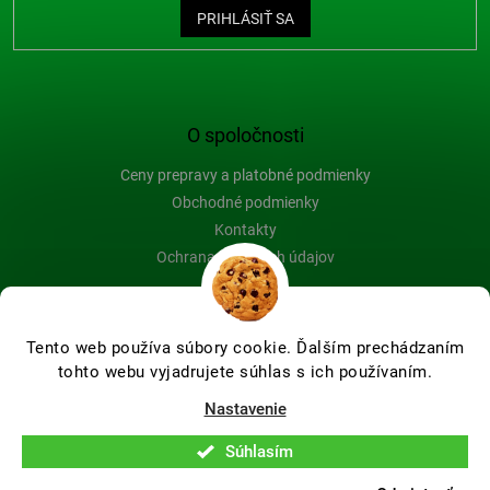
PRIHLÁSIŤ SA
O spoločnosti
Ceny prepravy a platobné podmienky
Obchodné podmienky
Kontakty
Ochrana osobných údajov
Blog
Tento web používa súbory cookie. Ďalším prechádzaním
tohto webu vyjadrujete súhlas s ich používaním.
Vytvoril Shoptet Premium
Nastavenie
Súhlasím
Copyright 2026
Farby-na-drevo.sk
. Všetky práva vyhradené.
Upraviť nastavenie cookies