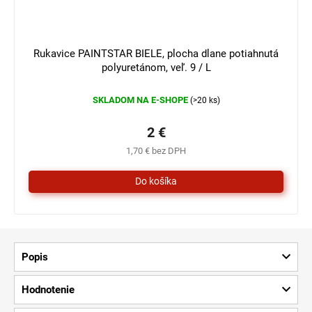
3 €
–33 %
Rukavice PAINTSTAR BIELE, plocha dlane potiahnutá
polyuretánom, veľ. 9 / L
SKLADOM NA E-SHOPE
(>20 ks)
2 €
1,70 € bez DPH
Popis
Hodnotenie