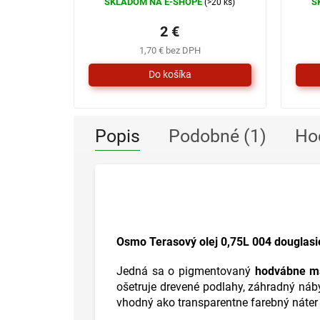
SKLADOM NA E-SHOPE
S
(>20 ks)
2 €
1,70 € bez DPH
Popis
Podobné (1)
Ho
Osmo Terasový olej 0,75L 004 douglasi
Jedná sa o pigmentovaný
hodvábne ma
ošetruje drevené podlahy, záhradný náb
vhodný ako transparentne farebný náter p