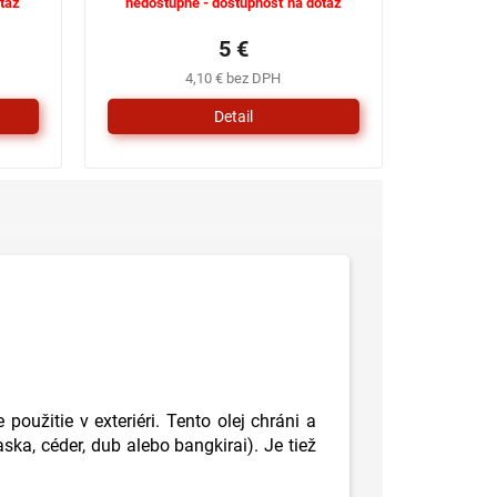
taz
nedostupné - dostupnosť na dotaz
5 €
4,10 € bez DPH
Detail
použitie v exteriéri. Tento olej chráni a
ska, céder, dub alebo bangkirai). Je tiež