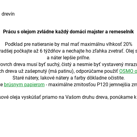
h drevín
Prácu s olejom zvládne každý domáci majster a remeselník
Podklad pre natieranie by mal mať maximálnu vlhkosť 20%
 radšej počkajte až 6 týždňov a nechajte ho zľahka zvetrať. Olej
a náter lepšie priľne.
ovrch dreva musí byť suchý, čistý a nesmie byť vystavený mraz
rch dreva už zašepnutý (má patinu), odporúčame použiť
OSMO o
Staré nátery, lakové nátery a farby dôkladne očistite.
te
brúsnym papierom
- maximálne zrnitosťou P120 jemnejšia zrni
rasové oleja vyskúšať priamo na Vašom druhu dreva, ponúkame k