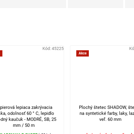
Kód:
45225
Kó
Akce
pierová lepiaca zakrývacia
Plochý štetec SHADOW, šte
ka, odolnosť 60 ° C, lepidlo
na syntetické farby, laky, laz
odný kaučuk - MODRÉ, SB, 25
veľ. 60 mm
mm / 50 m