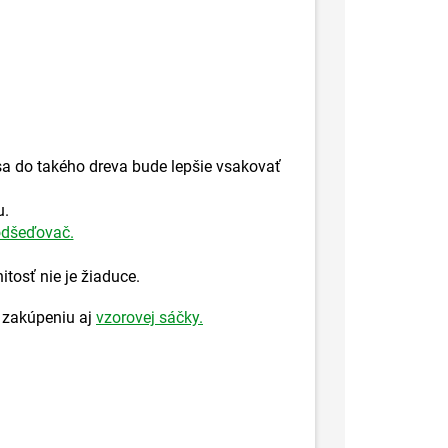
 sa do takého dreva bude lepšie vsakovať
u.
dšeďovač.
tosť nie je žiaduce.
 zakúpeniu aj
vzorovej sáčky.