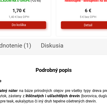
KLADOM NA E-SHOPE
nedostupné - dostupnosť na do
(>20 ks)
1,70 €
6 €
1,40 € bez DPH
5 € bez DPH
Detail
dnotenie (1)
Diskusia
Podrobný popis
e
tný náter
na báze prírodných olejov pre všetky typy dreva pre 
ytok, zásteny z
ihličnatých i ušľachtilých drevín
(borovica, dugla
re teak, eukalyptus či iný druh tepelne ošetrených drevín.