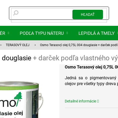
HĽADAŤ
IÉR
PODĽA TYPU NÁTERU
LEPIDLÁ A TMELY
TERASOVÝ OLEJ
Osmo Terasový olej 0,75L 004 douglasie
+ darček podľ
4 douglasie
+ darček podľa vlastného v
Osmo Terasový olej 0,75L 0
Jedná sa o pigmentovan
olejov pre všetky typy dreva p
Detailné informácie