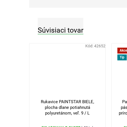
Súvisiaci tovar
Kód:
42652
Akce
Tip
3 €
–33 %
Rukavice PAINTSTAR BIELE,
Pa
plocha dlane potiahnutá
pás
polyuretánom, veľ. 9 / L
prír