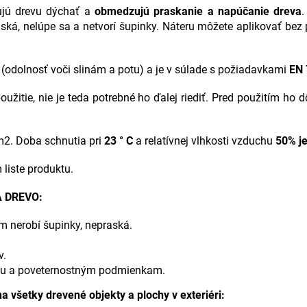
ujú drevu dýchať a
obmedzujú praskanie a napúčanie dreva
.
ká, nelúpe sa a netvorí šupinky. Náteru môžete aplikovať bez
(odolnosť voči slinám a potu) a je v súlade s požiadavkami
EN 
užitie, nie je teda potrebné ho ďalej riediť. Pred použitím ho 
m2. Doba schnutia pri
23 ° C
a relatívnej vlhkosti vzduchu
50% je
liste produktu.
A DREVO:
 nerobí šupinky, nepraská.
v.
niu a poveternostným podmienkam.
 všetky drevené objekty a plochy v exteriéri: