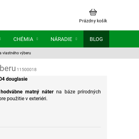
NÁKUPNÝ
KOŠÍK
Prázdny košík
CHÉMIA
NÁRADIE
BLOG
a vlastného výberu
ýberu
11500018
04 douglasie
ý
hodvábne matný náter
na báze prírodných
re použitie v exteriéri.