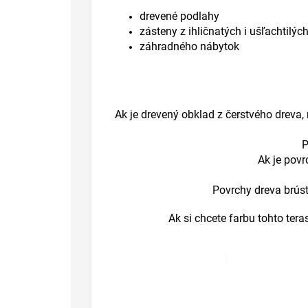
drevené podlahy
zásteny z ihličnatých i ušľachtilýc
záhradného nábytok
Ak je drevený obklad z čerstvého dreva,
P
Ak je pov
Povrchy dreva brús
Ak si chcete farbu tohto te