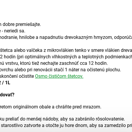
h dobre premiešajte.
- neriedi sa.
ti modranie, hnilobe a napadnutiu drevokazným hmyzom, odporúča
tetca alebo valčeka z mikrovlákien tenko v smere vlákien dreva
 12 hodín (pri optimálnych vlhkostných a teplotných podmienkach
ú vrstvu, ktorú tiež nechajte zaschnúť cca 12 hodín.
vrchu alebo pri renovácii stačí 1 náter na očistenú plochu.
skončení očistite
Osmo čističom štetcov.
 / 1L
adovať?
vretom originálnom obale a chráňte pred mrazom.
u preliať do menšej nádoby, aby sa zabránilo rôsolovatenie.
tarostlivo zatvorte a otočte ju hore dnom, aby sa zamedzilo pr