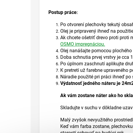
Postup práce
:
Po otvorení plechovky tekutý obsa
Olej je pripravený ihneď na použitie 
Ak chcete ošetriť drevo proti pro
OSMO impregnáciou.
Olej nanášajte pomocou plochého š
Doba schnutia prvej vrstvy je cca
Po úplnom zaschnutí aplikujte druh
K pretretí už farebne upraveného po
Náradie použité pri práci ihneď po 
Výdatnosť jedného náteru je 24m2
Ak vám zostane náter ako ho skl
Skladujte v suchu v dôkladne uza
Malý zvyšok nevyužitého prostriedk
Keď vám farba zostane, plechovku s
starostí schovať na budúci rok.