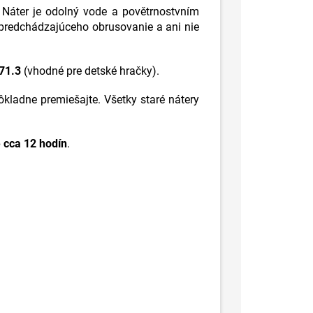
 Náter je odolný vode a povětrnostvním
 predchádzajúceho obrusovanie a ani nie
71.3
(vhodné pre detské hračky).
dôkladne premiešajte. Všetky staré nátery
 cca 12 hodín
.