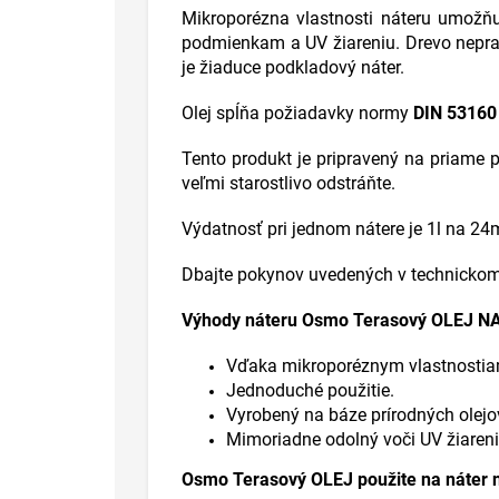
Mikroporézna vlastnosti náteru umožň
podmienkam a UV žiareniu. Drevo nepras
je žiaduce podkladový náter.
Olej spĺňa požiadavky normy
DIN 53160
Tento produkt je pripravený na priame po
veľmi starostlivo odstráňte.
Výdatnosť pri jednom nátere je 1l na 24
Dbajte pokynov uvedených v technickom 
Výhody náteru Osmo Terasový OLEJ N
Vďaka mikroporéznym vlastnostiam
Jednoduché použitie.
Vyrobený na báze prírodných olejo
Mimoriadne odolný voči UV žiare
Osmo Terasový OLEJ použite na náter na