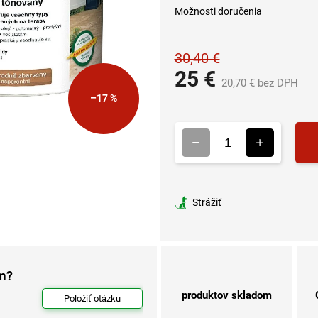
Možnosti doručenia
30,40 €
25 €
20,70 € bez DPH
Je
–17 %
cen
Strážiť
om?
produktov skladom
Položiť otázku