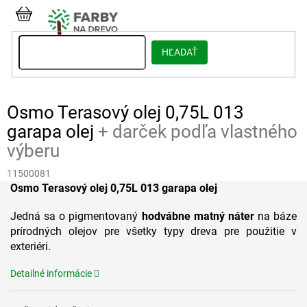
Prejsť
na
NÁKUPNÝ
obsah
KOŠÍK
HĽADAŤ
Osmo Terasový olej 0,75L 013
garapa olej
+ darček podľa vlastného
výberu
11500081
Osmo Terasový olej 0,75L 013 garapa olej
Jedná sa o pigmentovaný
hodvábne matný náter
na báze
prírodných olejov pre všetky typy dreva pre použitie v
exteriéri.
Detailné informácie