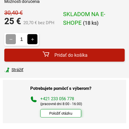
Možnosti doručenia
30,40 €
SKLADOM NA E-
25 €
SHOPE
(18 ks)
20,70 € bez DPH
Jednotková
cena:
Pridať do košíka
Strážiť
Potrebujete pomôcť s výberom?
+421 233 056 778
(pracovné dni 8:00 - 16:00)
Položiť otázku