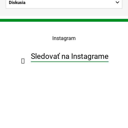
Diskusia
Z
á
p
Instagram
ä
t
i
Sledovať na Instagrame
e