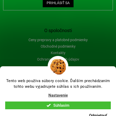
PRIHLÁSIŤ SA
O spoločnosti
Ceny prepravy a platobné podmienky
Obchodné podmienky
Kontakty
Ochrana osobných údajov
Blog
Tento web používa súbory cookie. Ďalším prechádzaním
tohto webu vyjadrujete súhlas s ich používaním.
Vytvoril Shoptet Premium
Nastavenie
Súhlasím
Copyright 2026
Farby-na-drevo.sk
. Všetky práva vyhradené.
Upraviť nastavenie cookies
Odmietnuť