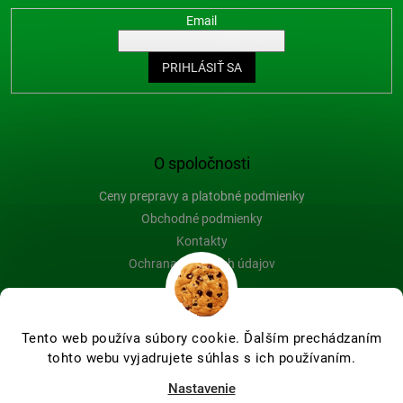
Email
PRIHLÁSIŤ SA
O spoločnosti
Ceny prepravy a platobné podmienky
Obchodné podmienky
Kontakty
Ochrana osobných údajov
Blog
Tento web používa súbory cookie. Ďalším prechádzaním
tohto webu vyjadrujete súhlas s ich používaním.
Vytvoril Shoptet Premium
Nastavenie