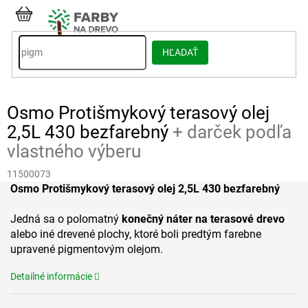
Prejsť
na
NÁKUPNÝ
obsah
KOŠÍK
HĽADAŤ
Osmo Protišmykový terasový olej
2,5L 430 bezfarebný
+ darček podľa
vlastného výberu
11500073
Osmo Protišmykový terasový olej 2,5L 430 bezfarebný
Jedná sa o polomatný
konečný náter na terasové drevo
alebo iné drevené plochy, ktoré boli predtým farebne
upravené pigmentovým olejom.
Detailné informácie