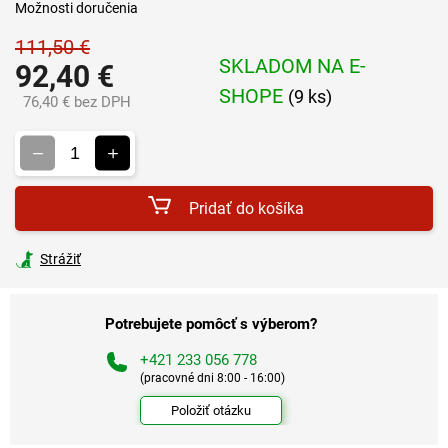
Možnosti doručenia
111,50 €
SKLADOM NA E-
92,40 €
SHOPE
(9 ks)
76,40 € bez DPH
Jednotková
cena:
Pridať do košíka
Strážiť
Potrebujete pomôcť s výberom?
+421 233 056 778
(pracovné dni 8:00 - 16:00)
Položiť otázku