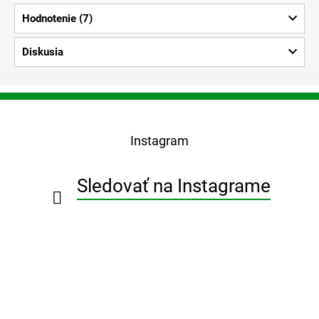
Hodnotenie (7)
Diskusia
Z
á
p
Instagram
ä
t
i
Sledovať na Instagrame
e