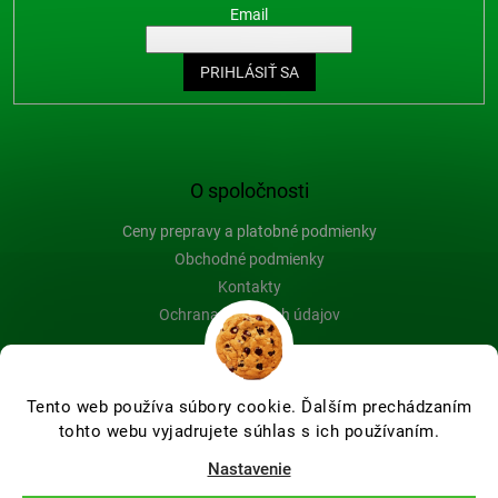
Email
PRIHLÁSIŤ SA
O spoločnosti
Ceny prepravy a platobné podmienky
Obchodné podmienky
Kontakty
Ochrana osobných údajov
Blog
Tento web používa súbory cookie. Ďalším prechádzaním
tohto webu vyjadrujete súhlas s ich používaním.
Vytvoril Shoptet Premium
Nastavenie