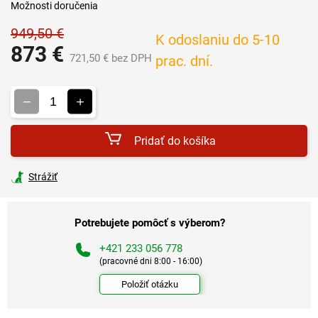
Možnosti doručenia
949,50 €
K odoslaniu do 5-10
873 €
721,50 € bez DPH
prac. dní.
Jednotková
cena:
Pridať do košíka
Strážiť
Potrebujete pomôcť s výberom?
+421 233 056 778
(pracovné dni 8:00 - 16:00)
Položiť otázku