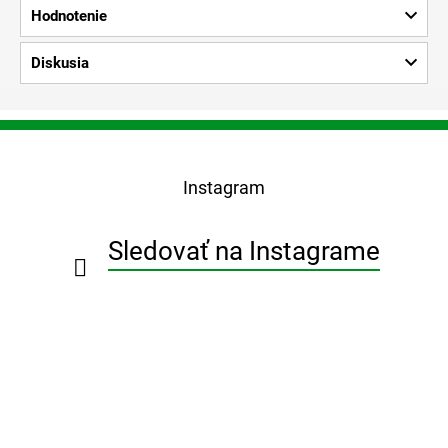
Hodnotenie
Diskusia
Z
á
p
Instagram
ä
t
i
Sledovať na Instagrame
e