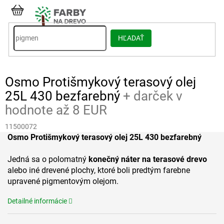
Prejsť
na
NÁKUPNÝ
obsah
KOŠÍK
HĽADAŤ
Osmo Protišmykový terasový olej
25L 430 bezfarebný
+ darček v
hodnote až 8 EUR
11500072
Osmo Protišmykový terasový olej 25L 430 bezfarebný
Jedná sa o polomatný
konečný náter na terasové drevo
alebo iné drevené plochy, ktoré boli predtým farebne
upravené pigmentovým olejom.
Detailné informácie