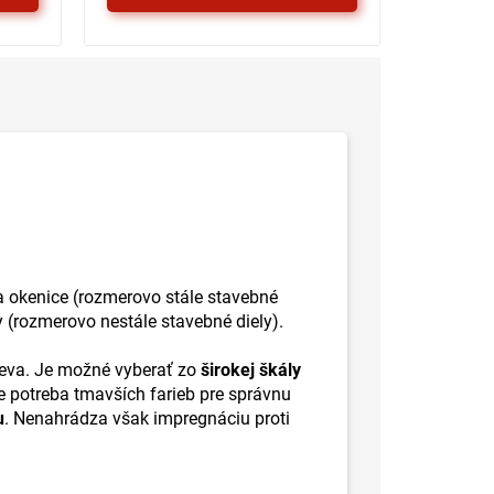
 a okenice (rozmerovo stále stavebné
y (rozmerovo nestále stavebné diely).
reva. Je možné vyberať zo
širokej škály
e potreba tmavších farieb pre správnu
u
. Nenahrádza však impregnáciu proti