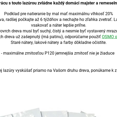
rácu s touto lazúrou zvládne každý domáci majster a remeseln
Podklad pre natieranie by mal mať maximálnu vlhkosť 20%
va, radšej počkajte až 6 týždňov a nechajte ho zľahka zvetrať. 
vsakovať a náter lepšie priľne.
ovrch dreva musí byť suchý, čistý a nesmie byť vystavený mraz
rch dreva už zašepnutý (má patinu), odporúčame použiť
OSMO o
Staré nátery, lakové nátery a farby dôkladne očistite.
- maximálne zrnitosťou P120 jemnejšia zrnitosť nie je žiaduce
ovej lazúry vyskúšať priamo na Vašom druhu dreva, ponúkame k 