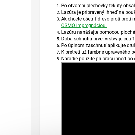
Po otvorení plechovky tekutý obsa
Lazúra je pripravený ihneď na použit
Ak chcete ošetriť drevo proti pro
OSMO impregnáciou.
Lazúru nanášajte pomocou plochého
Doba schnutia prvej vrstvy je cca
Po úplnom zaschnutí aplikujte druh
K pretretí už farebne upraveného po
Náradie použité pri práci ihneď po 