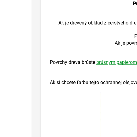
P
Ak je drevený obklad z čerstvého dre
P
Ak je pov
Povrchy dreva brúste
brúsnym papierom
Ak si chcete farbu tejto ochrannej olej