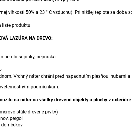
ívnej vlhkosti 50% a 23 ° C vzduchu). Pri nižšej teplote sa doba s
liste produktu.
JOVÁ LAZÚRA NA DREVO:
 nerobí šupinky, nepraská.
v.
jednom. Vrchný náter chráni pred napadnutím plesňou, hubami a 
 poveternostným podmienkam.
 na náter na všetky drevené objekty a plochy v exteriéri:
zmerovo stále drevené prvky)
nov, pergol
h domčekov