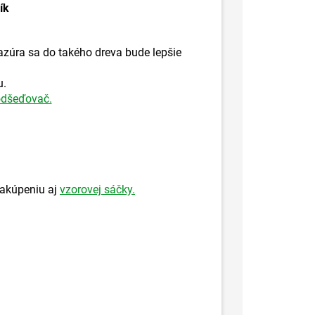
ík
Lazúra sa do takého dreva bude lepšie
u.
dšeďovač.
zakúpeniu aj
vzorovej sáčky.