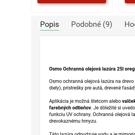
Popis
Podobné (9)
Ho
Osmo Ochranná olejová lazúra 25l oreg
Osmo ochranná olejová lazúra na drevo 
diely), prístrešky pre autá, drevené fas
Aplikácia je možná štetcom alebo
valče
farebných odtieňov
. Je dôležité si uve
funkciu UV ochrany. Ochranná olejová l
drevokaznému hmyzu.
Táto lazúra odpudzuje vodu a je mimor