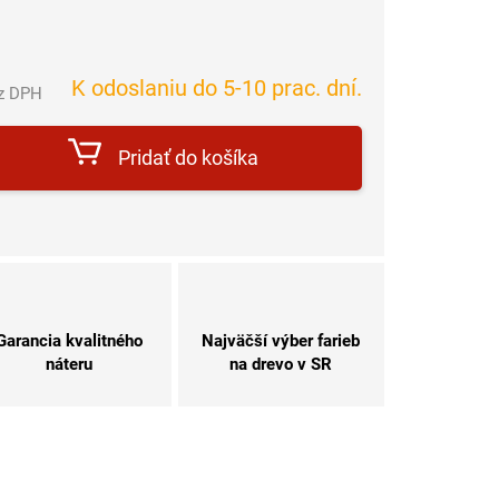
K odoslaniu do 5-10 prac. dní.
ez DPH
Jednotková
cena:
Pridať do košíka
Garancia kvalitného
Najväčší výber farieb
náteru
na drevo v SR