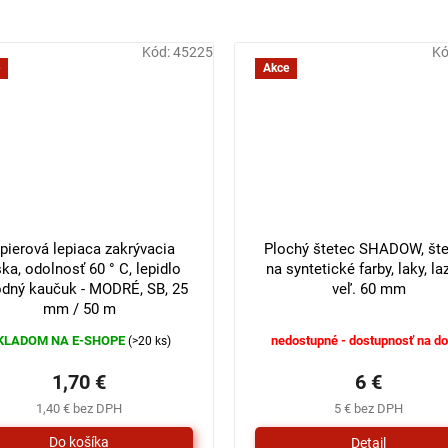
Kód:
45225
Kó
Akce
pierová lepiaca zakrývacia
Plochý štetec SHADOW, šte
ka, odolnosť 60 ° C, lepidlo
na syntetické farby, laky, laz
odný kaučuk - MODRÉ, SB, 25
veľ. 60 mm
mm / 50 m
KLADOM NA E-SHOPE
nedostupné - dostupnosť na do
(>20 ks)
1,70 €
6 €
1,40 € bez DPH
5 € bez DPH
Detail