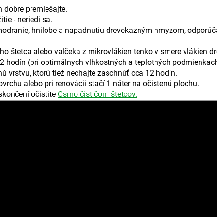
h dobre premiešajte.
ie - neriedi sa.
ti modranie, hnilobe a napadnutiu drevokazným hmyzom, odporúča
 štetca alebo valčeka z mikrovlákien tenko v smere vlákien dr
 12 hodín (pri optimálnych vlhkostných a teplotných podmienkach
ú vrstvu, ktorú tiež nechajte zaschnúť cca 12 hodín.
vrchu alebo pri renovácii stačí 1 náter na očistenú plochu.
skončení očistite
Osmo čističom štetcov.