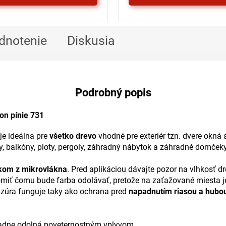
dnotenie
Diskusia
Podrobný popis
on pínie 731
je ideálna pre
všetko drevo
vhodné pre exteriér tzn. dvere okná
ády, balkóny, ploty, pergoly, záhradný nábytok a záhradné domček
kom z mikrovlákna
. Pred aplikáciou dávajte pozor na vlhkosť d
domiť čomu bude farba odolávať, pretože na zaťažované miesta j
azúra funguje taky ako ochrana pred
napadnutím riasou a hubo
iadne odolná poveternostným vplyvom.