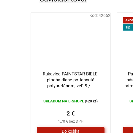
Kód:
42652
Akce
Tip
3 €
–33 %
Rukavice PAINTSTAR BIELE,
Pa
plocha dlane potiahnutá
pás
polyuretánom, veľ. 9 / L
prír
SKLADOM NA E-SHOPE
S
(>20 ks)
2 €
1,70 € bez DPH