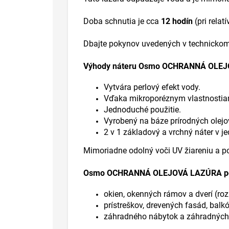
Doba schnutia je cca
12 hodín
(pri relat
Dbajte pokynov uvedených v technickom 
Výhody náteru Osmo OCHRANNÁ OLE
Vytvára perlový efekt vody.
Vďaka mikroporéznym vlastnostiam
Jednoduché použitie.
Vyrobený na báze prírodných olejo
2 v 1 základový a vrchný náter v 
Mimoriadne odolný voči UV žiareniu a
Osmo OCHRANNÁ OLEJOVÁ LAZÚRA použite
okien, okenných rámov a dverí (ro
prístreškov, drevených fasád, balkó
záhradného nábytok a záhradnýc