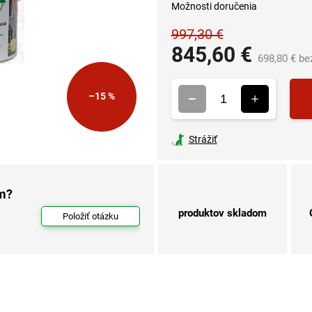
Možnosti doručenia
997,30 €
845,60 €
698,80 € b
–15 %
Strážiť
om?
produktov skladom
Položiť otázku