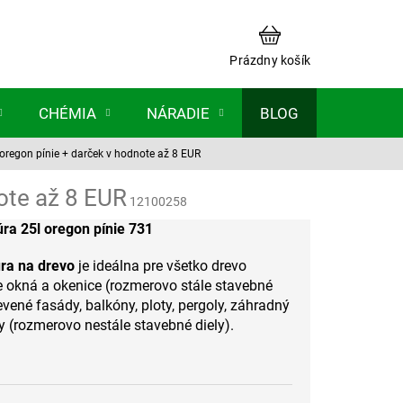
NÁKUPNÝ
KOŠÍK
Prázdny košík
CHÉMIA
NÁRADIE
BLOG
oregon pínie
+ darček v hodnote až 8 EUR
ote až 8 EUR
12100258
ra 25l oregon pínie 731
úra na drevo
je ideálna pre všetko drevo
re okná a okenice (rozmerovo stále stavebné
revené fasády, balkóny, ploty, pergoly, záhradný
(rozmerovo nestále stavebné diely).