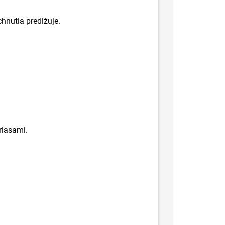
chnutia predlžuje.
riasami.