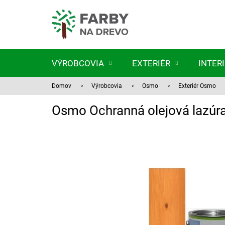
Prejsť
na
obsah
VÝROBCOVIA
EXTERIÉR
INTER
Domov
Výrobcovia
Osmo
Exteriér Osmo
Osmo Ochranná olejová lazúr