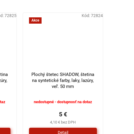
d:
72825
Kód:
72824
Akce
tina
Plochý štetec SHADOW, štetina
úry,
na syntetické farby, laky, lazúry,
veľ. 50 mm
taz
nedostupné - dostupnosť na dotaz
5 €
4,10 € bez DPH
Detail