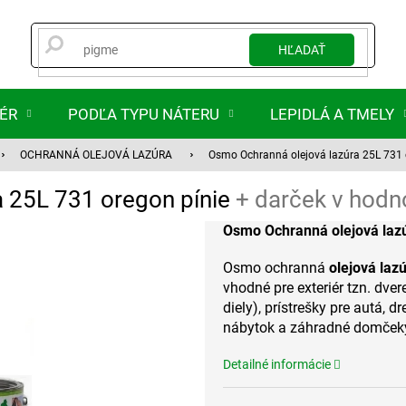
HĽADAŤ
IÉR
PODĽA TYPU NÁTERU
LEPIDLÁ A TMELY
OCHRANNÁ OLEJOVÁ LAZÚRA
Osmo Ochranná olejová lazúra 25L 731 
a 25L 731 oregon pínie
+ darček v hodn
Osmo Ochranná olejová lazú
Osmo ochranná
olejová laz
vhodné pre exteriér tzn. dve
diely), prístrešky pre autá, d
nábytok a záhradné domčeky 
Detailné informácie