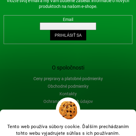
Vložte svoj e-mail a my Vám budeme zasielať informácie o nových
produktoch na našom e-shope.
Email
PRIHLÁSIŤ SA
O spoločnosti
Ceny prepravy a platobné podmienky
Obchodné podmienky
Kontakty
Ochrana osobných údajov
Blog
Tento web používa súbory cookie. Ďalším prechádzaním
tohto webu vyjadrujete súhlas s ich používaním.