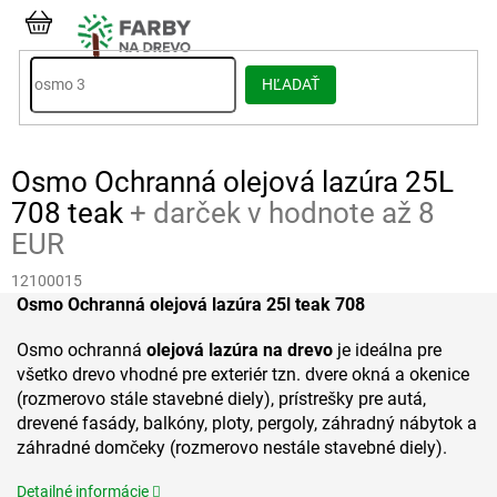
Prejsť
na
NÁKUPNÝ
obsah
KOŠÍK
HĽADAŤ
Osmo Ochranná olejová lazúra 25L
708 teak
+ darček v hodnote až 8
EUR
12100015
Osmo Ochranná olejová lazúra 25l teak 708
Osmo ochranná
olejová lazúra na drevo
je ideálna pre
všetko drevo vhodné pre exteriér tzn. dvere okná a okenice
(rozmerovo stále stavebné diely), prístrešky pre autá,
drevené fasády, balkóny, ploty, pergoly, záhradný nábytok a
záhradné domčeky (rozmerovo nestále stavebné diely).
Detailné informácie