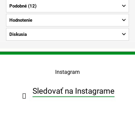
Podobné (12)
Hodnotenie
Diskusia
Z
á
p
Instagram
ä
t
i
Sledovať na Instagrame
e