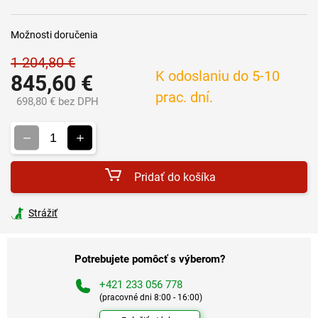
Možnosti doručenia
1 204,80 €
K odoslaniu do 5-10
845,60 €
prac. dní.
698,80 € bez DPH
Jednotková
cena:
Pridať do košíka
Strážiť
Potrebujete pomôcť s výberom?
+421 233 056 778
(pracovné dni 8:00 - 16:00)