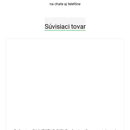
na chate aj telefóne
Súvisiaci tovar
3 €
–33 %