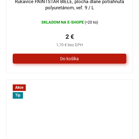
Rukavice PAINTSTAR BIELE, plocha dlane potiahnutá
polyuretánom, veľ. 9 / L
SKLADOM NA E-SHOPE
(>20 ks)
2 €
1,70 € bez DPH
Akce
Tip