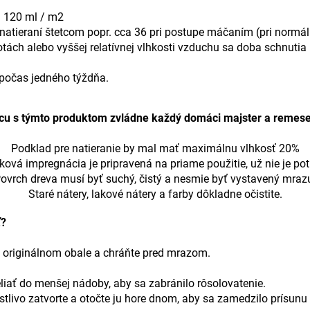
a 120 ml / m2
 natieraní štetcom popr. cca 36 pri postupe máčaním (pri normá
otách alebo vyššej relatívnej vlhkosti vzduchu sa doba schnutia 
počas jedného týždňa.
cu s týmto produktom zvládne každý domáci majster a remese
Podklad pre natieranie by mal mať maximálnu vlhkosť 20%
vá impregnácia je pripravená na priame použitie, už nie je potr
ovrch dreva musí byť suchý, čistý a nesmie byť vystavený mraz
Staré nátery, lakové nátery a farby dôkladne očistite.
ť?
 originálnom obale a chráňte pred mrazom.
liať do menšej nádoby, aby sa zabránilo rôsolovatenie.
tlivo zatvorte a otočte ju hore dnom, aby sa zamedzilo prísunu 