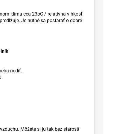
lnom klíma cca 23oC / relatívna vlhkosť
predlžuje. Je nutné sa postarať o dobré
lník
eba riediť.
u.
vzduchu. Môžete si ju tak bez starostí