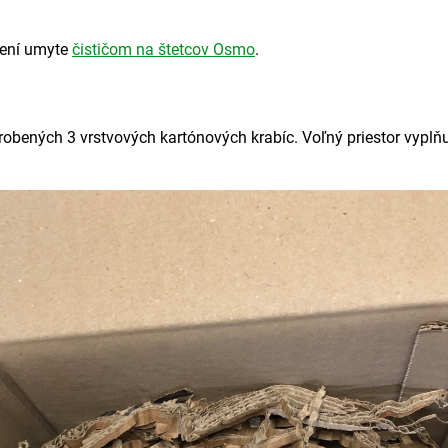
čení umyte
čističom na štetcov Osmo
.
robených 3 vrstvových kartónových krabíc. Voľný priestor vyplňu