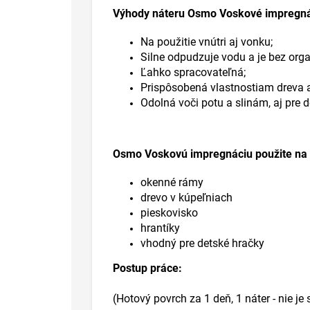
Výhody náteru Osmo Voskové impregná
Na použitie vnútri aj vonku;
Silne odpudzuje vodu a je bez orga
Ľahko spracovateľná;
Prispôsobená vlastnostiam dreva a
Odolná voči potu a slinám, aj pre
Osmo Voskovú impregnáciu použite na t
okenné rámy
drevo v kúpeľniach
pieskovisko
hrantíky
vhodný pre detské hračky
Postup práce:
(Hotový povrch za 1 deň, 1 náter - nie je