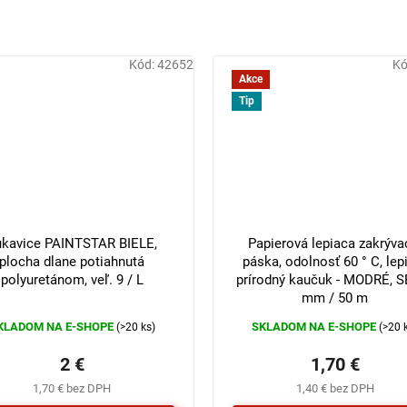
Kód:
42652
Kó
Akce
Tip
3 €
–33 %
ukavice PAINTSTAR BIELE,
Papierová lepiaca zakrýva
plocha dlane potiahnutá
páska, odolnosť 60 ° C, lep
polyuretánom, veľ. 9 / L
prírodný kaučuk - MODRÉ, S
mm / 50 m
KLADOM NA E-SHOPE
SKLADOM NA E-SHOPE
(>20 ks)
(>20 
2 €
1,70 €
1,70 € bez DPH
1,40 € bez DPH