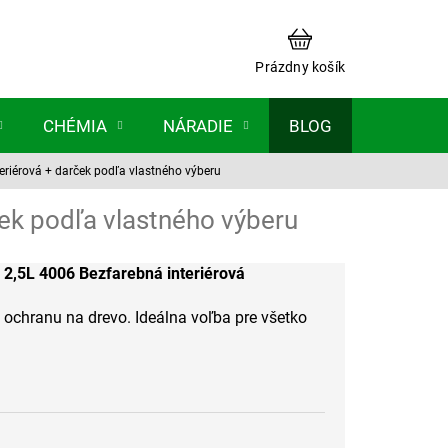
NÁKUPNÝ
KOŠÍK
Prázdny košík
CHÉMIA
NÁRADIE
BLOG
eriérová
+ darček podľa vlastného výberu
ek podľa vlastného výberu
2,5L 4006 Bezfarebná interiérová
 ochranu na drevo. Ideálna voľba pre všetko