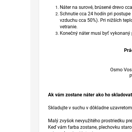
Náter na surové, brúsené drevo cc
Schnutie cca 24 hodín pri postupe
vzduchu cca 50%). Pri nižších tepl
vetranie.
Konečný náter musí byť vykonaný 
Prá
Osmo Vosko
P
Ak vám zostane náter ako ho skladova
Skladujte v suchu v dôkladne uzavretom
Malý zvyšok nevyužitého prostriedku pre
Keď vám farba zostane, plechovku staros