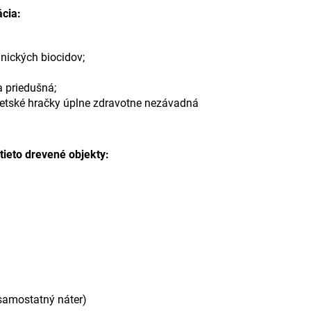
cia:
nických biocidov;
 priedušná;
 detské hračky úplne zdravotne nezávadná
ieto drevené objekty:
 samostatný náter)