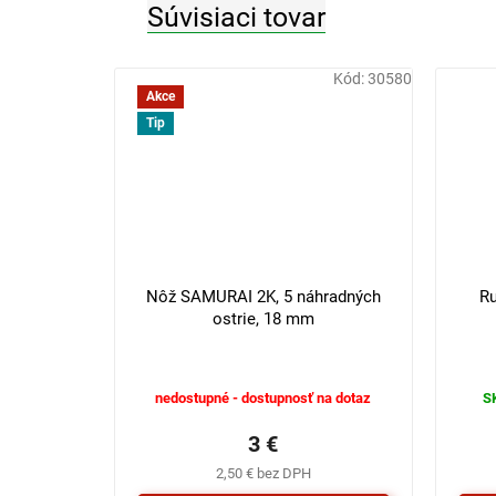
Súvisiaci tovar
Kód:
30580
Akce
Tip
4 €
–25 %
Nôž SAMURAI 2K, 5 náhradných
R
ostrie, 18 mm
nedostupné - dostupnosť na dotaz
S
3 €
2,50 € bez DPH