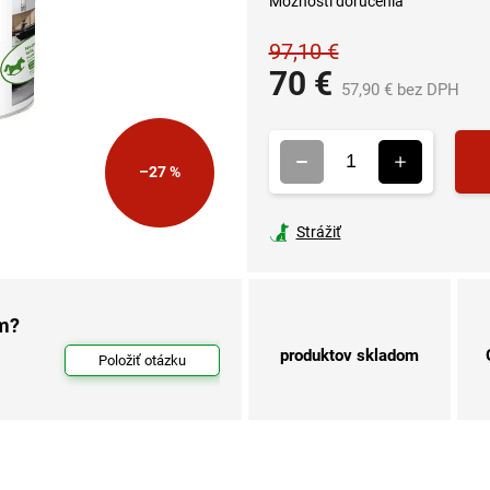
Možnosti doručenia
97,10 €
70 €
57,90 € bez DPH
Je
cen
–27 %
Strážiť
om?
produktov skladom
Položiť otázku