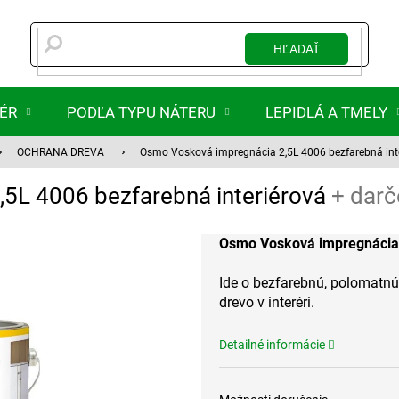
HĽADAŤ
IÉR
PODĽA TYPU NÁTERU
LEPIDLÁ A TMELY
OCHRANA DREVA
Osmo Vosková impregnácia 2,5L 4006 bezfarebná int
5L 4006 bezfarebná interiérová
+ darč
Osmo Vosková impregnácia 
Ide o bezfarebnú, polomatnú
drevo v interéri.
Detailné informácie