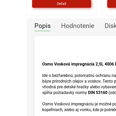
Detail
Popis
Hodnotenie
Dis
Osmo Vosková impregnácia 2,5L 4006 B
Ide o bezfarebnú, polomatnú ochranu na 
báze prírodných olejov a voskov. Tento p
vhodná pre detské hračky alebo vybaveni
spĺňa požiadavky normy
DIN 53160
(odo
Osmo Voskovú impregnáciu je možné použ
kúpeľniach, alebo aj vonku, kde je potr