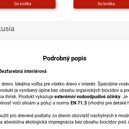
kusia
Podrobný popis
ezfarebná interiérová
drevo. Ideálna voľba pre všetko drevo v interéri. Špeciálne vo
rodukt je vyrobený úplne bez obsahu organických biocídov a pret
a ihrísk. Produkt vykazuje
exterémní vodoodpudivé účinky
. Je
lnosť voči slinám a potu) a normy
EN 71.3
(vhodný pre detské h
ít pro drevené podlahy zo drevín obzvlášť náchylných k modra
eba absolútna ekologická impregnácia bez obsahu biocídov pod. (