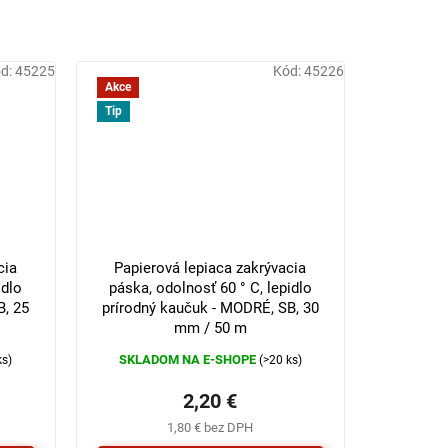
d:
45225
Kód:
45226
Akce
Tip
cia
Papierová lepiaca zakrývacia
idlo
páska, odolnosť 60 ° C, lepidlo
B, 25
prírodný kaučuk - MODRÉ, SB, 30
mm / 50 m
SKLADOM NA E-SHOPE
ks)
(>20 ks)
2,20 €
1,80 € bez DPH