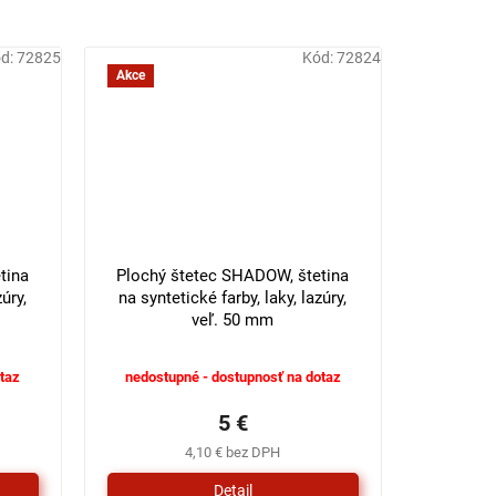
d:
72825
Kód:
72824
Akce
tina
Plochý štetec SHADOW, štetina
úry,
na syntetické farby, laky, lazúry,
veľ. 50 mm
taz
nedostupné - dostupnosť na dotaz
5 €
4,10 € bez DPH
Detail