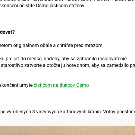
 skončení očistite Osmo čističom štetcov.
adovať?
vretom originálnom obale a chráňte pred mrazom.
u preliať do menšej nádoby, aby sa zabránilo rôsolovatenie.
tarostlivo zatvorte a otočte ju hore dnom, aby sa zamedzilo pr
o skončení umyte
čističom na štetcov Osmo
lne vyrobených 3 vrstvových kartónových krabíc. Voľný priestor 