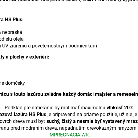
a HS Plus:
a nepraská
dielu oleja
voči UV žiareniu a poveternostným podmienkam
y a plochy v exteriéri:
dné domčeky
rácu s touto lazúrou zvládne každý domáci majster a remeseln
Podklad pre natieranie by mal mať maximálnu
vlhkosť 20%
zová lazúra HS Plus
je pripravená na priame použitie, už nie je 
ovrch dreva musí byť
suchý, čistý a nesmie byť vystavený mra
ranu pred modraním dreva, napadnutím drevokazným hmyzom, h
IMPREGNÁCIA WR.