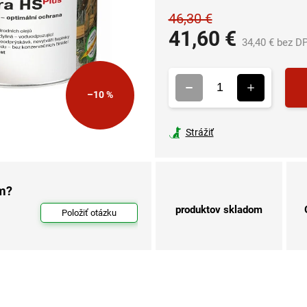
46,30 €
41,60 €
34,40 € bez D
–10 %
Strážiť
om?
produktov skladom
Položiť otázku