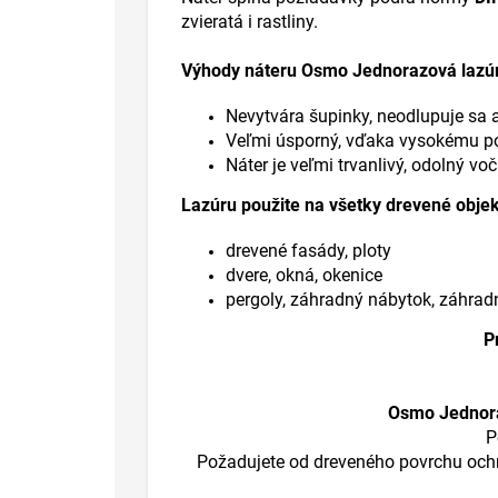
zvieratá i rastliny.
Výhody náteru Osmo Jednorazová lazúr
Nevytvára šupinky, neodlupuje sa 
Veľmi úsporný, vďaka vysokému po
Náter je veľmi trvanlivý, odolný 
Lazúru použite na všetky drevené objekt
drevené fasády, ploty
dvere, okná, okenice
pergoly, záhradný nábytok, záhra
P
Osmo Jednora
P
Požadujete od dreveného povrchu och