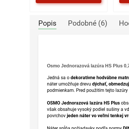
Popis
Podobné (6)
Ho
Osmo Jednorazová lazúra HS Plus 0,
Jedná sa o
dekoratívne hodvábne matn
náter umožňuje drevu
dýchať, obmedzuj
podmienkam. Pred použitím tejto lazúry 
OSMO Jednorazová lazúra HS Plus
obsa
však obsahuje vysoký podiel sušiny a vďa
povrchov
jeden náter vo veľmi tenkej vr
Náter spĺňa požiadavky podľa normy
DI