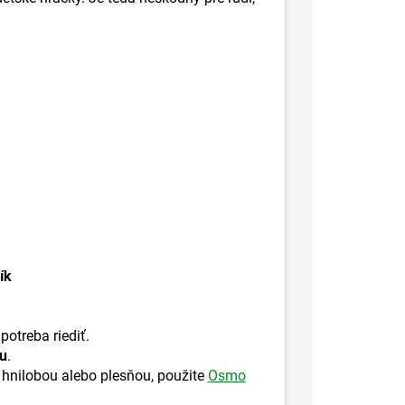
ík
potreba riediť.
zu
.
nilobou alebo plesňou, použite
Osmo