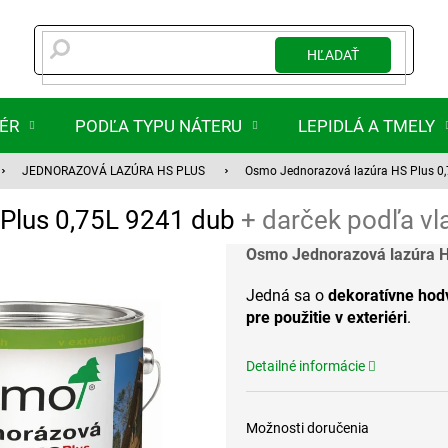
HĽADAŤ
IÉR
PODĽA TYPU NÁTERU
LEPIDLÁ A TMELY
JEDNORAZOVÁ LAZÚRA HS PLUS
Osmo Jednorazová lazúra HS Plus 0
Plus 0,75L 9241 dub
+ darček podľa vl
Osmo Jednorazová lazúra H
Jedná sa o
dekoratívne ho
pre použitie v exteriéri
.
Detailné informácie
Možnosti doručenia