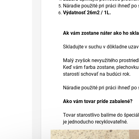
Náradie použité pri práci ihneď po
Výdatnosť 26m2 / 1L.
Ak vám zostane náter ako ho skl
Skladujte v suchu v dôkladne uza
Malý zvyšok nevyužitého prostriedk
Keď vám farba zostane, plechovku s
starostí schovať na budúci rok.
Náradie použité pri práci ihneď p
Ako vám tovar príde zabalené?
Tovar starostlivo balíme do špeciá
je jednoducho recyklovateľné.