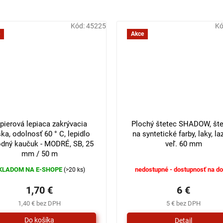
Kód:
45225
Kó
Akce
pierová lepiaca zakrývacia
Plochý štetec SHADOW, šte
ka, odolnosť 60 ° C, lepidlo
na syntetické farby, laky, laz
odný kaučuk - MODRÉ, SB, 25
veľ. 60 mm
mm / 50 m
KLADOM NA E-SHOPE
nedostupné - dostupnosť na do
(>20 ks)
1,70 €
6 €
1,40 € bez DPH
5 € bez DPH
Detail