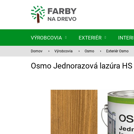
Prejsť
na
obsah
VÝROBCOVIA
EXTERIÉR
INTER
Domov
Výrobcovia
Osmo
Exteriér Osmo
Osmo Jednorazová lazúra HS 