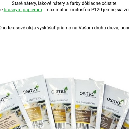
Staré nátery, lakové nátery a farby dôkladne očistite.
te
brúsnym papierom
- maximálne zrnitosťou P120 jemnejšia zrni
vého terasové oleja vyskúšať priamo na Vašom druhu dreva, po