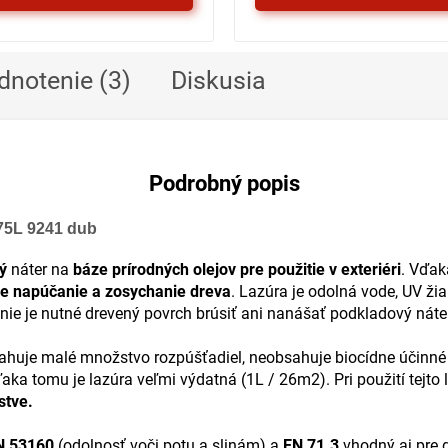
dnotenie (3)
Diskusia
Podrobný popis
75L 9241 dub
ý
náter na
báze prírodných olejov pre použitie v exteriéri
. Vďak
e napúčanie a zosychanie dreva
. Lazúra je odolná vode, UV ž
nie je nutné drevený povrch brúsiť ani nanášať podkladový náter
huje malé množstvo rozpúšťadiel, neobsahuje biocídne účinné l
ka tomu je lazúra veľmi výdatná (1L / 26m2). Pri použití tejto 
stve.
N 53160
(odolnosť voči potu a slinám) a
EN 71.3
vhodný aj pre d