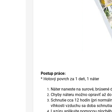
Postup práce:
* Hotový povrch za 1 deň, 1 náter
Náter naneste na surové, brúsené 
Chyby náteru možno opraviť až do
Schnutie cca 12 hodín (pri normáln
vlhkosti vzduchu sa doba schnutia 
Lazúru aplikujte pomocou plochého