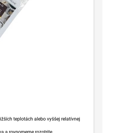
žších teplotách alebo vyššej relatívnej
a a rovnomerne rozotrite.