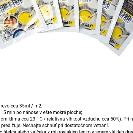
drevo cca 35ml / m2;
 15 min po nánose v ešte mokré ploche;
om klíma cca 23 ° C / relatívna vlhkosť vzduchu cca 50%). Pri ni
predlžuje. Nechajte schnúť pri dostatočnom vetraní.
 štetca alebo valčeka z mikrovlákien tenko v smere vlákien drev