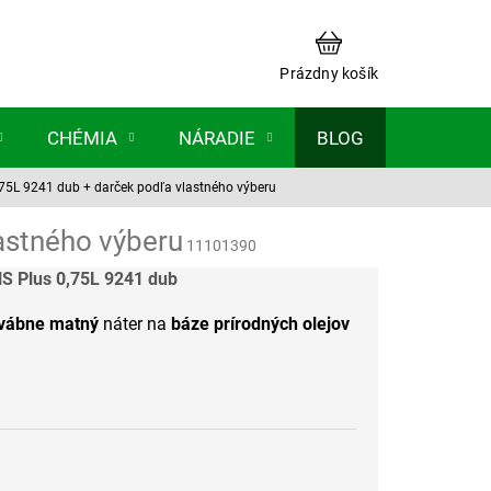
NÁKUPNÝ
KOŠÍK
Prázdny košík
CHÉMIA
NÁRADIE
BLOG
,75L 9241 dub
+ darček podľa vlastného výberu
astného výberu
11101390
S Plus 0,75L 9241 dub
dvábne matný
náter na
báze prírodných olejov