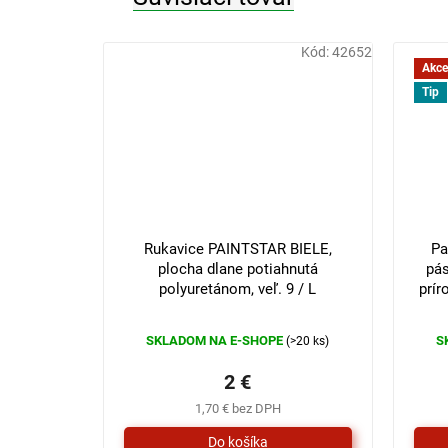
Kód:
42652
Akce
Tip
3 €
–33 %
Rukavice PAINTSTAR BIELE,
Pa
plocha dlane potiahnutá
pás
polyuretánom, veľ. 9 / L
prír
SKLADOM NA E-SHOPE
S
(>20 ks)
2 €
1,70 € bez DPH