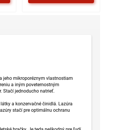
a jeho mikroporéznym vlastnostiam
iareniu a iným poveternostným
. Stačí jednoducho natrieť.
átky a konzervačné činidlá. Lazúra
lazúry stačí pre optimálnu ochranu
etské hračky. Je teda neškodný pre ľudí,