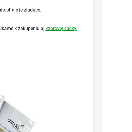
tosť nie je žiaduce.
núkame k zakúpeniu aj
vzorovej sáčky.