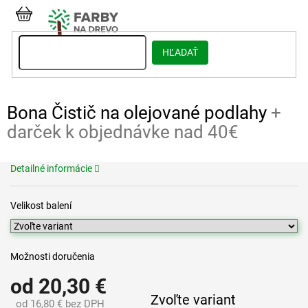
Prejsť
na
NÁKUPNÝ
obsah
KOŠÍK
HĽADAŤ
Bona Čistič na olejované podlahy
+
darček k objednávke nad 40€
Detailné informácie
Velikost balení
Možnosti doručenia
od
20,30 €
Zvoľte variant
od
16,80 €
bez DPH