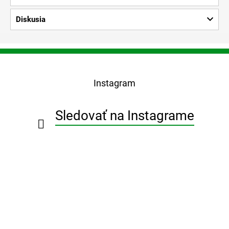
Diskusia
Z
á
p
Instagram
ä
t
i
Sledovať na Instagrame
e