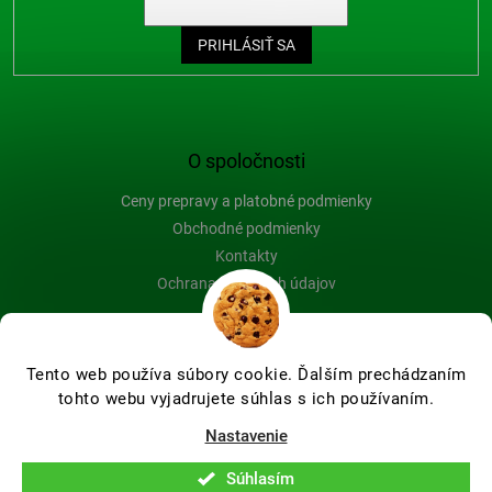
PRIHLÁSIŤ SA
O spoločnosti
Ceny prepravy a platobné podmienky
Obchodné podmienky
Kontakty
Ochrana osobných údajov
Blog
Tento web používa súbory cookie. Ďalším prechádzaním
tohto webu vyjadrujete súhlas s ich používaním.
Vytvoril Shoptet Premium
Nastavenie
Súhlasím
Copyright 2026
Farby-na-drevo.sk
. Všetky práva vyhradené.